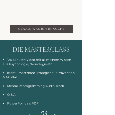
Akutstrategien - wenn es
doch mal wieder passiert
GENAU, WAS ICH BRAUCHE
DIE MASTERCLASS
120 Minuten Video mit all meinem Wissen
aus Psychologie, Neurologie etc.
leicht umsetzbare Strategien für Prävention
& Akutfall
Mental Reprogramming Audio Track
Q & A
PowerPoint als PDF