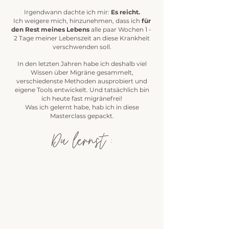
Irgendwann dachte ich mir:
Es reicht.
Ich weigere mich, hinzunehmen, dass ich
für
den Rest meines Lebens
alle paar Wochen 1 -
2 Tage meiner Lebenszeit an diese Krankheit
verschwenden soll.
In den letzten Jahren habe ich deshalb viel
Wissen über Migräne gesammelt,
verschiedenste Methoden ausprobiert und
eigene Tools entwickelt. Und tatsächlich bin
ich heute fast migränefrei!
Was ich gelernt habe, hab ich in diese
Masterclass gepackt.
Du lernst :
Was ist Migräne & wie
entsteht sie?
Präventivstrategien -
verhindere Migräne, bevor sie
entsteht