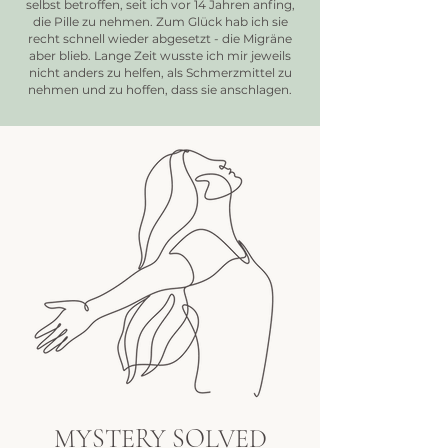
selbst betroffen, seit ich vor 14 Jahren anfing,
die Pille zu nehmen. Zum Glück hab ich sie
recht schnell wieder abgesetzt - die Migräne
aber blieb. Lange Zeit wusste ich mir jeweils
nicht anders zu helfen, als Schmerzmittel zu
nehmen und zu hoffen, dass sie anschlagen.
MYSTERY
SOLVED