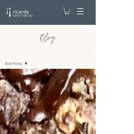
Blog
Blog
Alle Posts
Alle Posts
Rezepte
Ernährung
Zyklus
Lifestyle
Psychologie