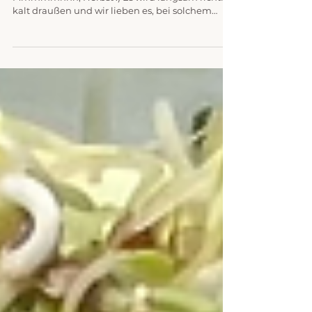
SPINAT-BROKKOLI-GNOCCHI
vegan, glutenfrei & high protein ・
Mmmmmhhh, Herbst :) Es wird langsam richtig
kalt draußen und wir lieben es, bei solchem
Wetter Comfort...