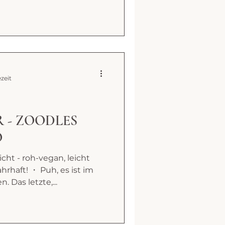
ezeit
 - ZOODLES
O
ht - roh-vegan, leicht
hrhaft! ・ Puh, es ist im
 Das letzte,...