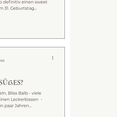
b definitiv einen sweet
 31. Geburtstag...
zeit
SÜßES?
n, Bliss Balls - viele
inen Leckerbissen ・
in paar Jahren...