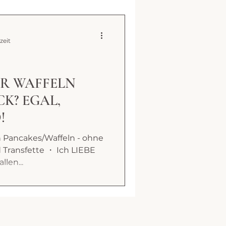
zeit
R WAFFELN
K? EGAL,
!
en Pancakes/Waffeln - ohne
d Transfette ・ Ich LIEBE
len...