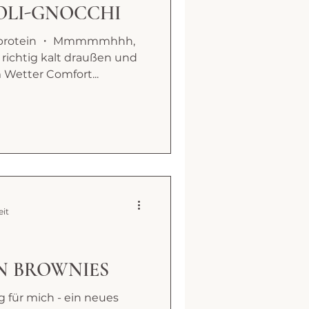
OLI-GNOCCHI
gh protein ・ Mmmmmhhh,
 richtig kalt draußen und
m Wetter Comfort...
eit
N BROWNIES
 für mich - ein neues