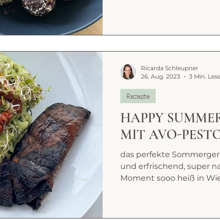
Ricarda Schleupner
26. Aug. 2023
3 Min. Les
Rezepte
HAPPY SUMMER
MIT AVO-PEST
das perfekte Sommergeric
und erfrischend, super na
Moment sooo heiß in Wien.