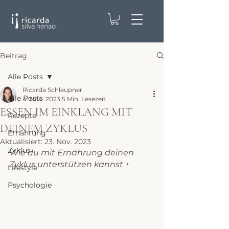
Beitrag
Alle Posts
Ricarda Schleupner
Alle Posts
4. Nov. 2023
5 Min. Lesezeit
ESSEN IM EINKLANG MIT
Rezepte
DEINEM ZYKLUS
Ernährung
Aktualisiert:
23. Nov. 2023
Zyklus
Wie du mit Ernährung deinen 
Zyklus unterstützen kannst
・
Lifestyle
Psychologie