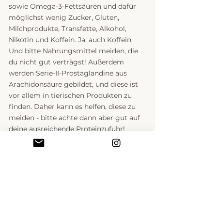
sowie Omega-3-Fettsäuren und dafür 
möglichst wenig Zucker, Gluten, 
Milchprodukte, Transfette, Alkohol, 
Nikotin und Koffein. Ja, auch Koffein. 
Und bitte Nahrungsmittel meiden, die 
du nicht gut verträgst! Außerdem 
werden Serie-II-Prostaglandine aus 
Arachidonsäure gebildet, und diese ist 
vor allem in tierischen Produkten zu 
finden. Daher kann es helfen, diese zu 
meiden - bitte achte dann aber gut auf 
deine ausreichende Proteinzufuhr! 
Nahrungsmittel für einen 
harmonischen Zyklus
Zusammengefasst sind folgende 
Lebensmittel aufgrund ihrer Nährstoffe 
super in der Lutealphase, um PMS-
Symptome zu lindern sowie 